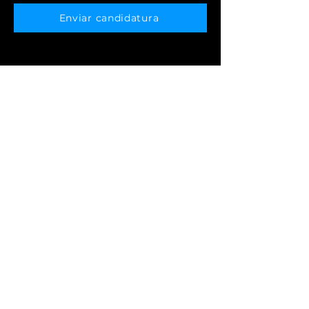
Enviar candidatura
Segmentos
PET & VET
Farmácia e Drogaria
Alimentação
Agronegócio
Postos de
Supermercado
Combustível
Lojas de Roupa
JN Moura
Universidade
Nossos escritórios