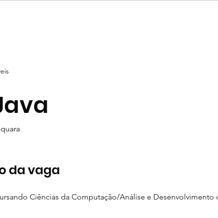
es
Segmentos
Área do cliente
Blog
E
eis
Java
aquara
o da vaga
ursando Ciências da Computação/Análise e Desenvolvimento d