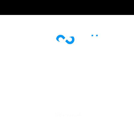
Segmentos
J
PET & VET
U
Farmácia e Drogaria
N
B
Alimentação
T
Agronegócio
P
Supermercado
P
Postos de Combustível