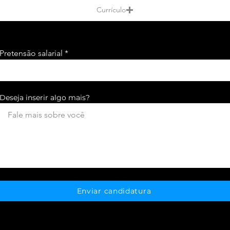
Currículo
Pretensão salarial
Deseja inserir algo mais?
Enviar candidatura