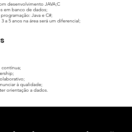
 com desenvolvimento JAVA;C
s em banco de dados;
 programação: Java e C#;
 3 a 5 anos na área será um diferencial;
os
 contínua;
ership;
laborativo;
enunciar à qualidade;
 ter orientação a dados.